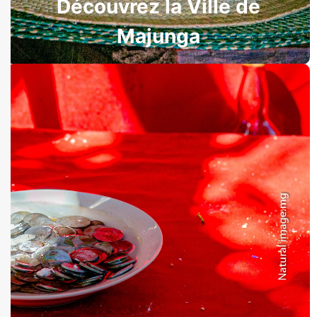
Découvrez la Ville de
Majunga
Culture et Traditions
Découvrez la riche culture et les traditions
ancestrales de la région Boeny à Mahajanga,
Madagascar