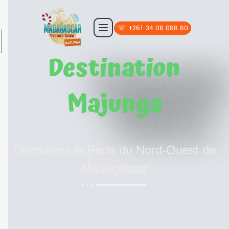
☏ +261 34 08 088 80
Destination
Majunga
Découvrez la Perle du Nord-Ouest de
Madagascar