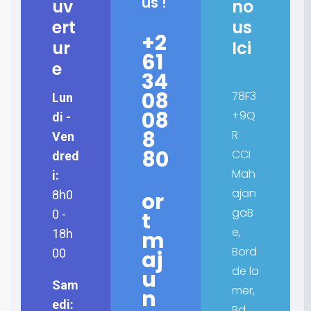
us !
uv
no
ert
us
+2
ur
Ici
61
e
34
08
78F3
Lun
08
+9Q
di -
8
R
Ven
80
CCI
dred
Mah
i:
ajan
or
8h0
gaB
t
0 -
e,
m
18h
Bord
aj
00
de la
u
Sam
mer,
n
edi:
Bd