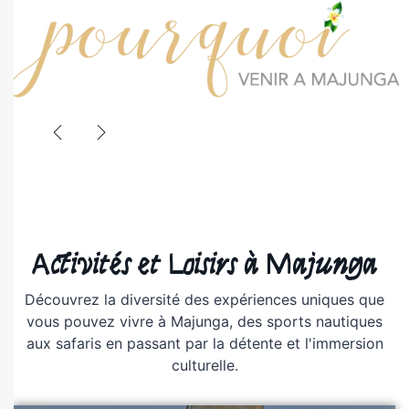
Une
faune et flore
endémique
Une Biodiversité Exceptionnelle
La région de Majunga abrite une biodiversité unique au
Activités et Loisirs à Majunga
monde. Découvrez les baobabs emblématiques, les
lémuriens endémiques et une flore exceptionnelle dans
Découvrez la diversité des expériences uniques que
les parcs nationaux environnants.
Le Parc National d'Ankarafantsika, à seulement quelques
vous pouvez vivre à Majunga, des sports nautiques
heures de route, est un sanctuaire de biodiversité avec
aux safaris en passant par la détente et l'immersion
ses forêts sèches, ses lacs et ses espèces rares.
culturelle.