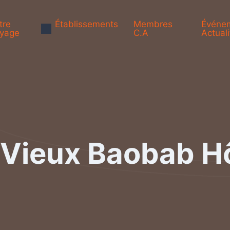
tre
Établissements
Membres
Événe
yage
C.A
Actuali
 Vieux Baobab Hô