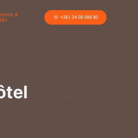
ments &
☏ +261 34 08 088 80
tés
tel