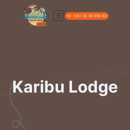
☏ +261 34 08 088 80
Karibu Lodge