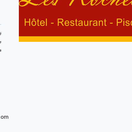
é
e
a
com