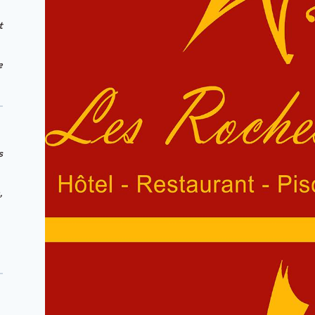
t
e
s
,