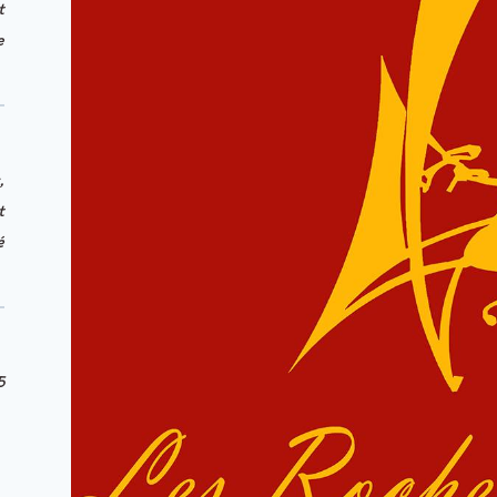
t
e
,
t
é
5