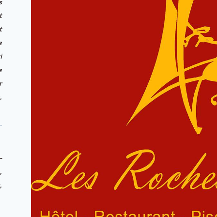
s
t
t
e
i
e
r
,
—
,
,