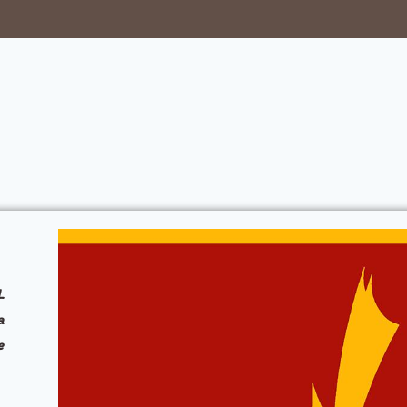
L
a
e