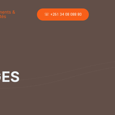
ments &
☏ +261 34 08 088 80
tés
GES