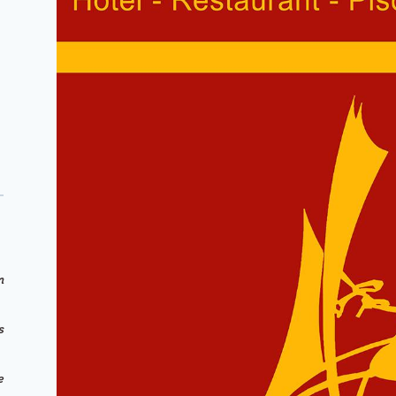
m
s
e