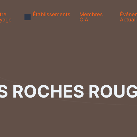
tre
Établissements
Membres
Événe
yage
C.A
Actuali
S ROCHES ROU