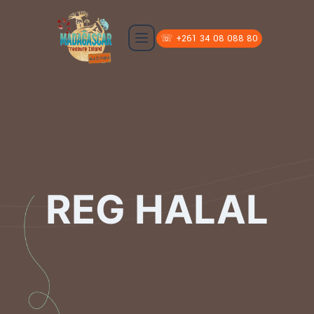
☏ +261 34 08 088 80
REG HALAL