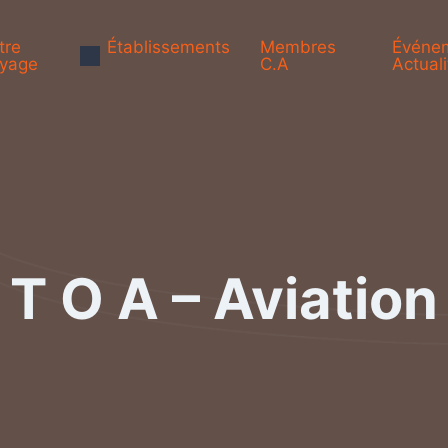
tre
Établissements
Membres
Événe
yage
C.A
Actuali
T O A – Aviation