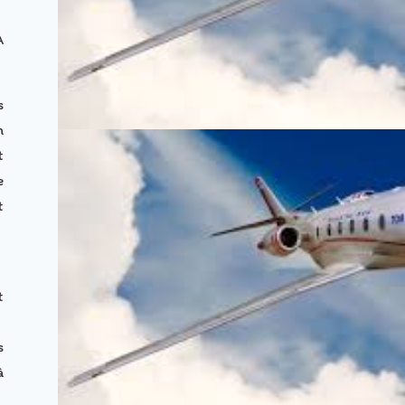
A
s
n
t
e
t
t
s
à