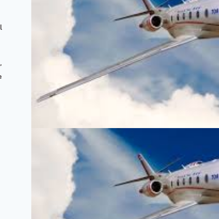
l
,
e