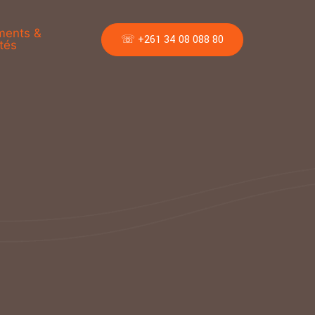
ments &
☏ +261 34 08 088 80
tés