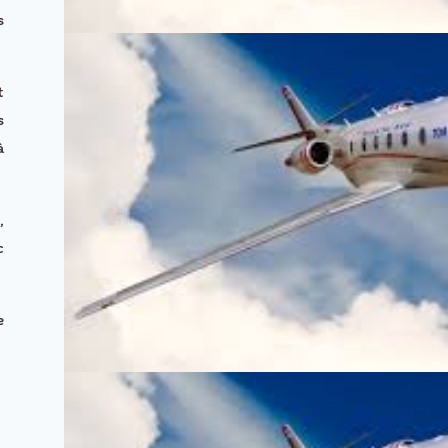
s
t
s
à
,
c
e