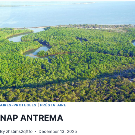
AIRES-PROTEGEES
|
PRÉSTATAIRE
NAP ANTREMA
By
zhs5ms2qftfo
December 13, 2025