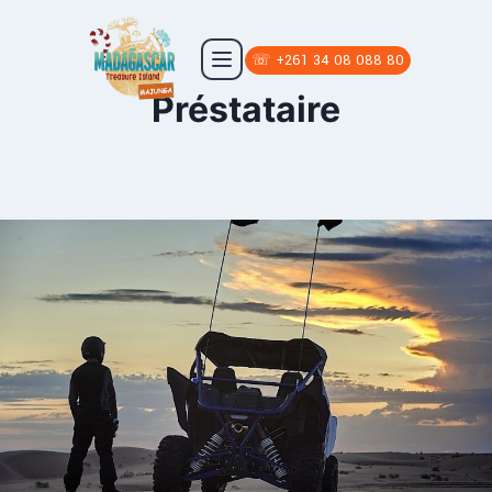
☏ +261 34 08 088 80
Préstataire